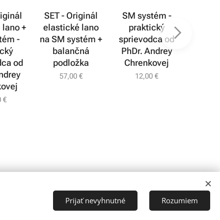
iginál
SET - Originál
SM systém -
Ori
 lano +
elastické lano
praktický
elasti
tém -
na SM systém +
sprievodca od
na SM
ický
balančná
PhDr. Andrey
29
dca od
podložka
Chrenkovej
ndrey
57,00
€
12,00
€
ovej
0
€
Prijať nevyhnutné
Rozumiem
RehabMedica s.r.o.
Cookies