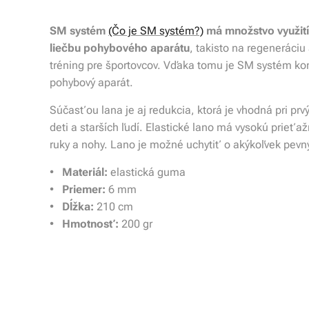
SM systém
(Čo je SM systém?)
má množstvo využití
liečbu pohybového aparátu
, takisto na regeneráci
tréning pre športovcov. Vďaka tomu je SM systém ko
pohybový aparát.
Súčasťou lana je aj redukcia, ktorá je vhodná pri p
deti a starších ľudí. Elastické lano má vysokú prieťa
ruky a nohy. Lano je možné uchytiť o akýkoľvek pevn
•
Materiál:
elastická guma
•
Priemer:
6 mm
•
Dĺžka:
210 cm
•
Hmotnosť:
200 gr
Vypredané