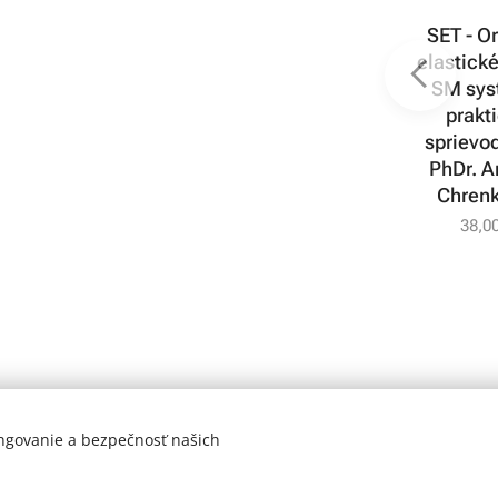
tém
SM systém
SET - Originál
SET - Or
cko-
ortopedicko-
elastické lano +
elastické
ná
balančná
balančná
SM sys
modrá
podložka,
podložka + SM
prakt
červená
systém -
sprievo
praktický
PhDr. A
30,00
€
sprievodca od
Chrenk
PhDr. Andrey
38,0
Chrenkovej
68,00
€
ungovanie a bezpečnosť našich
Všeobecné obchodné podmienky
•
Platba a doprava