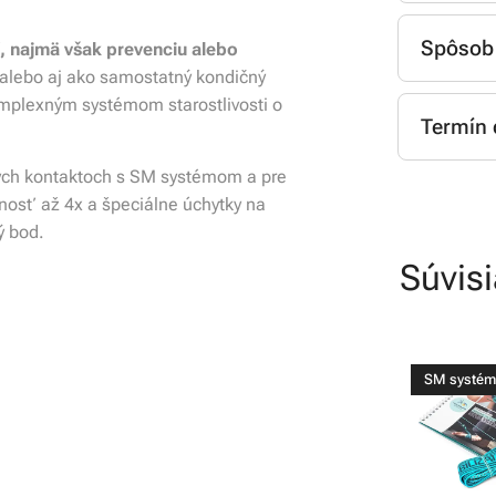
Kuriér Sl
na vami z
Spôsob 
, najmä však prevenciu alebo
štandardn
u alebo aj ako samostatný kondičný
Dobierka
EUR.
mplexným systémom starostlivosti o
Termín
Prevod na
Osobný o
bude plat
ku nám do
Čas doruč
rvých kontaktoch s SM systémom a pre
platbe pr
osobným 
dostupnos
žnosť až 4x a špeciálne úchytky na
objednávk
prevzatia
odosielam
ý bod.
objednávk
Súvis
vás o tom
Ak tovar 
si postup
SM systém set
SM systém