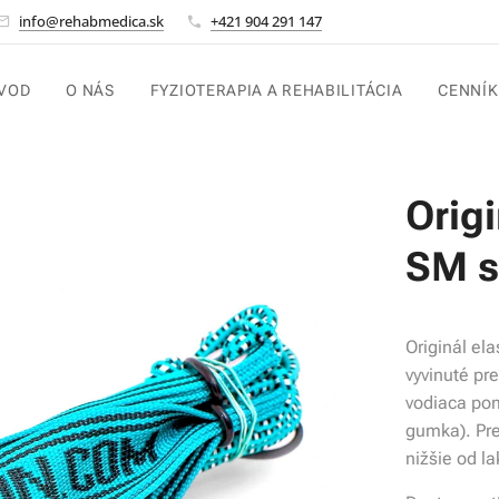
info@rehabmedica.sk
+421 904 291 147
VOD
O NÁS
FYZIOTERAPIA A REHABILITÁCIA
CENNÍK
Origi
SM s
Originál el
vyvinuté pr
vodiaca po
gumka). Pre
nižšie od la