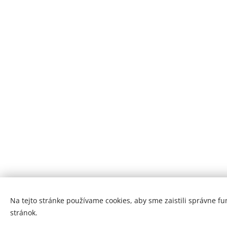
Originál
SM sys
elastické lano
ortopedi
na SM systém -
balanč
sport
podložka, 
32,00
€
30,00
€
Na tejto stránke používame cookies, aby sme zaistili správne f
stránok.
© 2023 Všetky práva vyhradené •
Ochrana osobných údajov
•