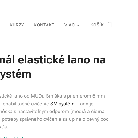
KURZY
KONTAKT
VIAC
KOŠÍK
nál elastické lano na
ystém
astické lano od MUDr. Smíška s priemerom 6 mm
e rehabilitačné cvičenie
SM systém
. Lano je
môcka s nastaviteľným odporom (modrá a čierna
 potreby správneho cvičenia sa upína o pevný bod
kťa.