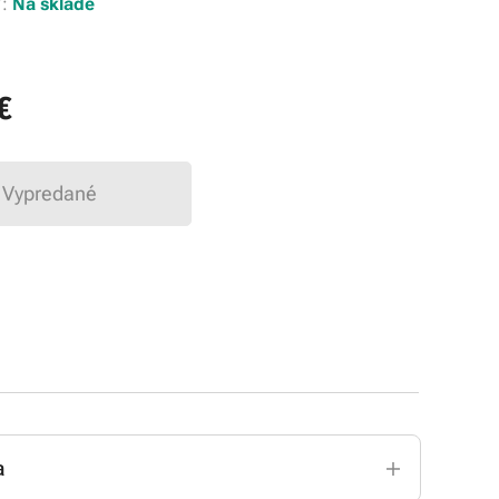
ť:
Na sklade
€
Vypredané
a