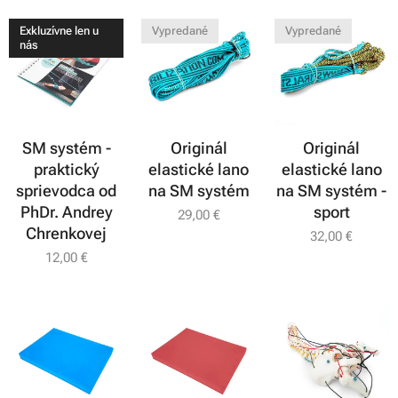
Exkluzívne len u
Vypredané
Vypredané
nás
SM systém -
Originál
Originál
praktický
elastické lano
elastické lano
sprievodca od
na SM systém
na SM systém -
PhDr. Andrey
sport
29,00
€
Chrenkovej
32,00
€
12,00
€