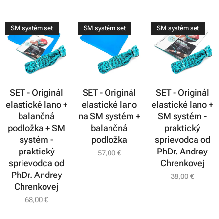
SM systém set
SM systém set
SM systém set
SET - Originál
SET - Originál
SET - Originál
elastické lano +
elastické lano
elastické lano +
balančná
na SM systém +
SM systém -
podložka + SM
balančná
praktický
systém -
podložka
sprievodca od
praktický
PhDr. Andrey
57,00
€
sprievodca od
Chrenkovej
PhDr. Andrey
38,00
€
Chrenkovej
68,00
€